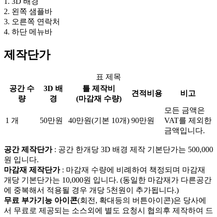
1. 3D 배경
2. 왼쪽 샘플바
3. 오른쪽 연락처
4. 하단 메뉴바
제작단가
표 제목
공간 수
3D 배
틀 제작비
견적비용
비고
량
경
(마감재 수량)
모든 금액은
1 개
50만원
40만원(기본 10개)
90만원
VAT를 제외한
금액입니다.
공간 제작단가
: 공간 한개당 3D 배경 제작 기본단가는
500,000
원
입니다.
마감재 제작단가
: 마감재 수량에 비례하여 책정되며 마감재
개당 기본단가는
10,000원
입니다. (동일한 마감재가 다른공간
에 중복해서 적용될 경우 개당 5천원이 추가됩니다.)
무료 부가기능 아이콘
(회전, 확대등의 버튼아이콘)은 당사에
서 무료로 제공되는 소스외에 별도 요청시 협의후 제작하여 드