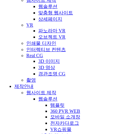
웹사이트 제작
웹솔루션
맞춤형 웹사이트
상세페이지
VR
파노라마 VR
오브젝트 VR
인쇄물 디자인
인터렉티브 컨텐츠
Real CG
3D 이미지
3D 영상
경관조명 CG
촬영
제작안내
웹사이트 제작
웹솔루션
템플릿
360 PVR WEB
모바일 소개장
전자카다로그
VR쇼핑몰